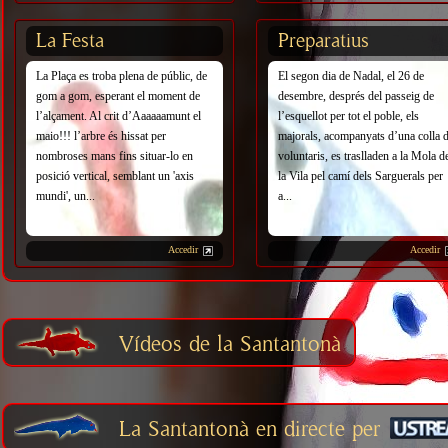
La Festa
Preparatius
La Plaça es troba plena de públic, de
El segon dia de Nadal, el 26 de
gom a gom, esperant el moment de
desembre, després del passeig de
l’alçament. Al crit d’Aaaaaamunt el
l’esquellot per tot el poble, els
maio!!! l’arbre és hissat per
majorals, acompanyats d’una colla 
nombroses mans fins situar-lo en
voluntaris, es traslladen a la Mola d
posició vertical, semblant un 'axis
la Vila pel camí dels Sarguerals per
mundi', un...
a...
Accedir
Accedir
Vídeos de la Santantonà
La Santantonà en directe per