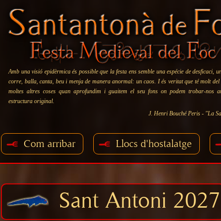
Amb una visió epidèrmica és possible que la festa ens semble una espécie de desficaci, u
corre, balla, canta, beu i menja de manera anormal: un caos. I és veritat que té molt del
moltes altres coses quan aprofundim i guaitem el seu fons on podem trobar-nos 
estructura original.
J. Henri Bouché Peris - "La Sa
Com arribar
Llocs d'hostalatge
Sant Antoni 2027