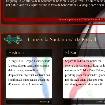
Enguany, la Confraria de la Santantonà ha tornat a organitzar un nou concurs d
del poble, allà on visque; estime la festa de Sant Antoni i la visque com a seua
Informació publicada el 07/06/2026 A les 11:00:
Coneix la Santantonà de Forcall
Historia
El Sant
Al segle XIII, Gregori I, conscient de
Segons la tradició, va morir i fou
la densa càrrega pagana dels cristians
soterrat a la vora del mar Roig, en la
del seu temps, aconsellà un
muntanya de Colzim, l’any 356, on,
desplaçament objectual, conferint nou
per desig propi, va romandre ignora
significat als mites pagans dotant-los
més de segle i mig, i dos dels seus
d’un sentit cristiá. Anteriorment,...
deixebles guardaren el secret, a fi...
Accedir
Accedir